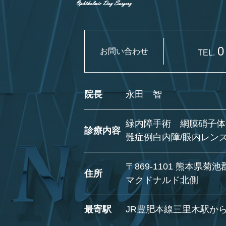
0
お問い合わせ
TEL.
院長
永田 智
緑内障手術 網膜硝子体
診療内容
難症例白内障/眼内レン
〒869-1101
熊本県菊池郡
住所
マクドナルド北側
最寄駅
JR豊肥本線三里木駅か